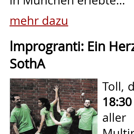
mehr dazu
lmprogranti: Ein Her
SothA
Toll,
18:3
aller
Mult