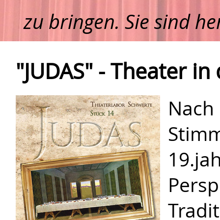
zu bringen. Sie sind he
"JUDAS" - Theater in
Nac
Stim
19.j
Persp
Tradi