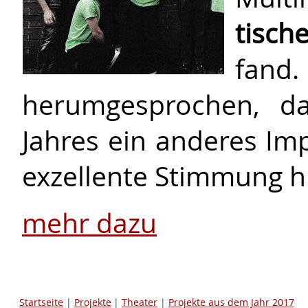
tisch
fand.
her­um­ge­sproch­en,
Jahres ein anderes Imp
exzellente Stimmung hi
mehr dazu
Startseite
|
Projekte
|
Theater
|
Projekte aus dem Jahr 2017