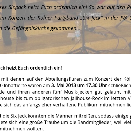
eses Sixpack heizt Euch ordentlich ein! So war auf den P
um Konzert der Kölner Partyband „Six Jeck“ in der JVA
in die Gefängniskirche gekommen...
ck heizt Euch ordentlich ein!
, mit denen auf den Abteilungsfluren zum Konzert der K
0 Inhaftierte waren am
3. Mai 2013 um 17.30 Uhr
schließlic
e und ihren anderen fünf Musik-Jecken gut gelaunt mit 
use bis zum obligatorischen Jailhouse-Rock im letzten Vie
die sich das anfangs eher verhaltene Publikum mitnehmen li
 die Six Jeck konnten die Männer mitreißen, sodass einige 
ete sich eine große Traube um die Bandmitglieder, weil viel
 mitnehmen wollten.