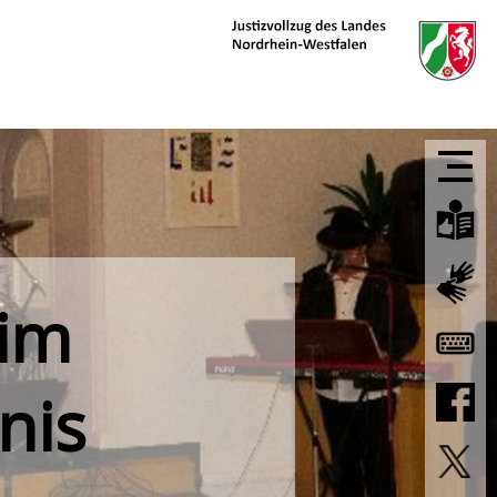
 im
nis