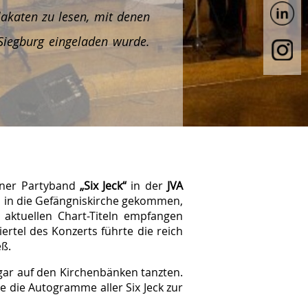
lakaten zu lesen, mit denen
 Siegburg eingeladen wurde.
ölner Partyband
„Six Jeck“
in der
JVA
h in die Gefängniskirche gekommen,
aktuellen Chart-Titeln empfangen
rtel des Konzerts führte die reich
eß.
gar auf den Kirchenbänken tanzten.
e die Autogramme aller Six Jeck zur