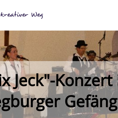
ix Jeck"-Konzert
egburger Gefäng