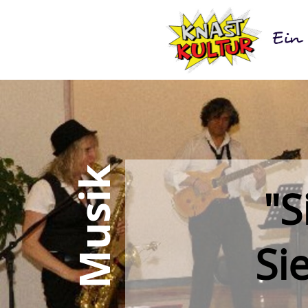
Musik
"S
Si