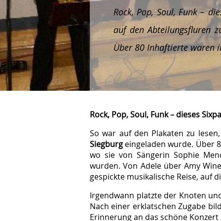
Rock, Pop, Soul, Funk – di
auf den Abteilungsfluren z
Über 80 Inhaftierte waren 
Rock, Pop, Soul, Funk – dieses Sixpa
So war auf den Plakaten zu lesen
Siegburg
eingeladen wurde. Über 8
wo sie von Sängerin Sophie Mend
wurden. Von Adele über Amy Wineho
gespickte musikalische Reise, auf 
Irgendwann platzte der Knoten und
Nach einer erklatschen Zugabe bild
Erinnerung an das schöne Konzert