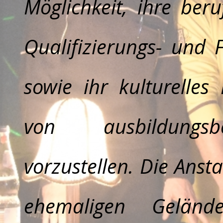
Möglichkeit, ihre beruf
Qualifizierungs- und Fö
sowie ihr kul­tur­ell­
von aus­bild­ungs­b
vorzustellen. Die Anst
ehemaligen Gelän