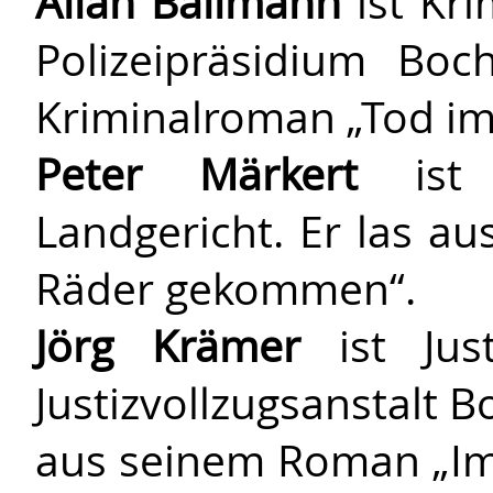
Allan Ballmann
ist Kr
Polizeipräsidium Bo
Kriminalroman „Tod im
Peter Märkert
ist 
Landgericht. Er las a
Räder gekommen“.
Jörg Krämer
ist Just
Justizvollzugsanstalt
aus seinem Roman „Im