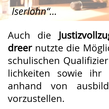
Iserlohn“...
Auch die
Justizvoll
dreer
nutzte die Möglic
schulischen Qualifizie
lich­keiten sowie ihr k
anhand von aus­bild­u
vorzustellen.