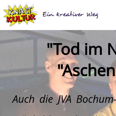
"Tod im N
"Aschenb
Auch die
JVA Bochum-