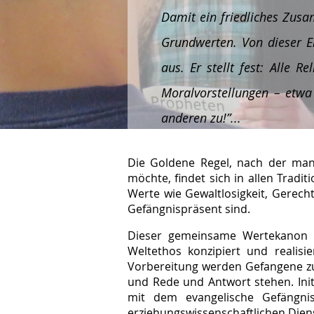
Damit ein friedliches Zus
Grundwerten. Von dieser E
aus. Er stellt fest: Alle
Moralvorstellungen – etwa
anderen zu!”...
Die Goldene Regel, nach der man
möchte, findet sich in allen Trad
Werte wie Gewaltlosigkeit, Gerech
Gefängnispräsent sind.
Dieser gemeinsame Wertekanon fi
Weltethos konzipiert und realisi
Vorbereitung werden Gefangene zu 
und Rede und Antwort stehen. Init
mit dem evangelische Gefängni
erziehungswissenschaftlichen Die