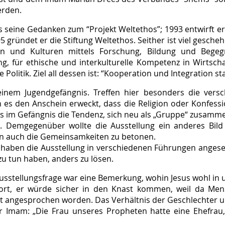
erden.
ts seine Gedanken zum “Projekt Weltethos”; 1993 entwirft e
 gründet er die Stiftung Weltethos. Seither ist viel geschehe
en und Kulturen mittels Forschung, Bildung und Begegn
g, für ethische und interkulturelle Kompetenz in Wirtsch
 Politik. Ziel all dessen ist: “Kooperation und Integration s
einem Jugendgefängnis. Treffen hier besonders die ver
 es den Anschein erweckt, dass die Religion oder Konfessio
es im Gefängnis die Tendenz, sich neu als „Gruppe“ zusamme
. Demgegenüber wollte die Ausstellung ein anderes Bil
en auch die Gemeinsamkeiten zu betonen.
haben die Ausstellung in verschiedenen Führungen angesehen
 zu tun haben, anders zu lösen.
Ausstellungsfrage war eine Bemerkung, wohin Jesus wohl in
ort, er würde sicher in den Knast kommen, weil da Men
ist angesprochen worden. Das Verhältnis der Geschlechter u
r Imam: „Die Frau unseres Propheten hatte eine Ehefrau,