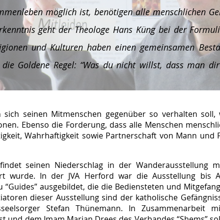
ammenleben möglich ist, benötigen alle menschlichen Ge
rkenntnis geht der Theologe Hans Küng bei der Formuli
 Religionen und Kulturen haben einen gemeinsamen Bes
 die Goldene Regel: “Was du nicht willst, dass man di
 sich seinen Mitmenschen gegenüber so verhalten soll,
itionen. Ebenso die Forderung, dass alle Menschen mensc
tigkeit, Wahrhaftigkeit sowie Partnerschaft von Mann und
ndet seinen Niederschlag in der Wanderausstellung mit
ert wurde. In der JVA Herford war die Ausstellung bis 
“Guides” ausgebildet, die die Bediensteten und Mitgefan
iatoren dieser Ausstellung sind der katholische Gefängn
sseelsorger Stefan Thünemann. In Zusammenarbeit mit
nst und dem Imam Marian Drees des Verbandes “Shems” soll