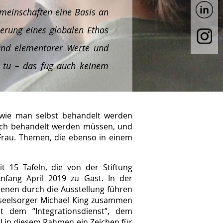
meinschaften eine Basis an
erung eines globalen Ethos
tand elementarer Werte und
r tu – das füg auch keinem
 wie man selbst behandelt werden
hlich behandelt werden müssen, und
 Frau. Themen, die ebenso in einem
 15 Tafeln, die von der Stiftung
Anfang April 2019 zu Gast. In der
genen durch die Ausstellung führen
isseelsorger Michael King zusammen
 dem “Integrationsdienst”, dem
 in diesem Rahmen ein Zeichen für