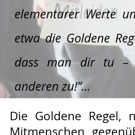
elementarer Werte un
etwa die Goldene Rege
dass man dir tu –
anderen zu!”...
Die Goldene Regel, 
Mitmenschen gegenüb