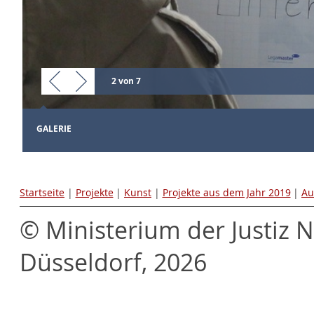
2 von 7
GALERIE
Startseite
|
Projekte
|
Kunst
|
Projekte aus dem Jahr 2019
|
Au
© Ministerium der Justiz 
Düsseldorf, 2026